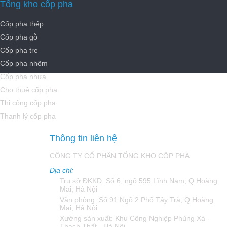
Tổng kho cốp pha
Cốp pha thép
Cốp pha gỗ
Cốp pha tre
Cốp pha nhôm
Cốp pha nhựa
Cho thuê cốp pha
Thi công cốp pha
Thanh lý cốp pha
Thông tin liên hệ
CÔNG TY CỔ PHẦN TỔNG KHO CỐP PHA
Địa chỉ:
Trụ sở ĐKKD: Số 6, ngõ 595 Lĩnh Nam, Q.Hoàng
Mai, Hà Nội
Văn phòng: Số 91 Ngõ 2 Phố Tây Trà, Q.Hoàng
Mai, Hà Nội
Xưởng sản xuất: Khu Công Nghiệp Phùng Xá -
Thạch Thất - Hà Nội