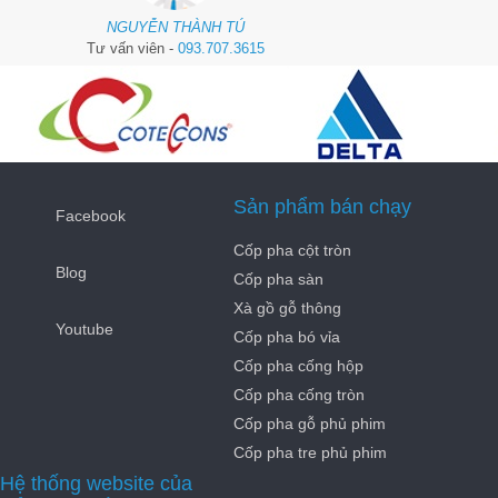
NGUYỄN THÀNH TÚ
Tư vấn viên -
093.707.3615
Sản phẩm bán chạy
Facebook
Cốp pha cột tròn
Blog
Cốp pha sàn
Xà gồ gỗ thông
Youtube
Cốp pha bó vỉa
Cốp pha cống hộp
Cốp pha cống tròn
Cốp pha gỗ phủ phim
Cốp pha tre phủ phim
Hệ thống website của