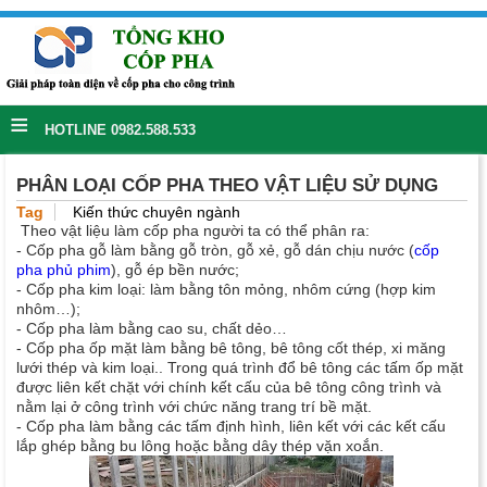
≡
HOTLINE 0982.588.533
PHÂN LOẠI CỐP PHA THEO VẬT LIỆU SỬ DỤNG
Tag
Kiến thức chuyên ngành
Theo vật liệu làm cốp pha người ta có thể phân ra:
- Cốp pha gỗ làm bằng gỗ tròn, gỗ xẻ, gỗ dán chịu nước (
c
ốp
pha phủ phim
)
, gỗ ép bền nước;
- C
ốp pha
kim loại: làm bằng tôn mỏng, nhôm cứng (hợp kim
nhôm…);
- Cốp pha làm bằng cao su, chất dẻo…
- Cốp pha ốp mặt làm bằng bê tông, bê tông cốt thép, xi măng
lưới thép và kim loại.. Trong quá trình đổ bê tông các tấm ốp mặt
được liên kết chặt với chính kết cấu của bê tông công trình và
nằm lại ở công trình với chức năng trang trí bề mặt.
- Cốp pha làm bằng các tấm định hình, liên kết với các kết cấu
lắp ghép bằng bu lông hoặc bằng dây thép vặn xoắn.