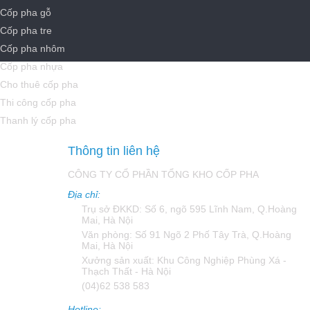
Cốp pha gỗ
Cốp pha tre
Cốp pha nhôm
Cốp pha nhựa
Cho thuê cốp pha
Thi công cốp pha
Thanh lý cốp pha
Thông tin liên hệ
CÔNG TY CỔ PHẦN TỔNG KHO CỐP PHA
Địa chỉ:
Trụ sở ĐKKD: Số 6, ngõ 595 Lĩnh Nam, Q.Hoàng
Mai, Hà Nội
Văn phòng: Số 91 Ngõ 2 Phố Tây Trà, Q.Hoàng
Mai, Hà Nội
Xưởng sản xuất: Khu Công Nghiệp Phùng Xá -
Thạch Thất - Hà Nội
(04)62 538 583
Hotline: