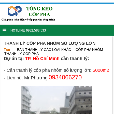
≡
HOTLINE 0982.588.533
THANH LÝ CỐP PHA NHÔM SỐ LƯỢNG LỚN
Tag
BÁN THANH LÝ CÁC LOẠI KHÁC
CỐP PHA NHÔM
THANH LÝ CỐP PHA
Dự án tại
TP. Hồ Chí Minh
cần thanh lý:
- Cần thanh lý cốp pha nhôm số lượng lớn:
5000m2
0934066270
- Liên hệ:
Mr Phương