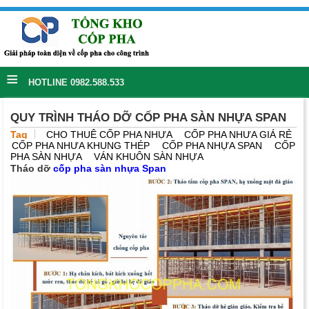
≡
HOTLINE 0982.588.533
QUY TRÌNH THÁO DỠ CỐP PHA SÀN NHỰA SPAN
Tag
CHO THUÊ CỐP PHA NHỰA
CỐP PHA NHỰA GIÁ RẺ
CỐP PHA NHỰA KHUNG THÉP
CỐP PHA NHỰA SPAN
CỐP
PHA SÀN NHỰA
VÁN KHUÔN SÀN NHỰA
Tháo dỡ
cốp pha sàn nhựa Span